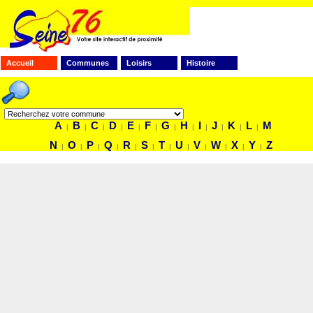
Accueil
Communes
Loisirs
Histoire
FAITES VOTRE RECHERCHE
A
B
C
D
E
F
G
H
I
J
K
L
M
|
|
|
|
|
|
|
|
|
|
|
|
N
O
P
Q
R
S
T
U
V
W
X
Y
Z
|
|
|
|
|
|
|
|
|
|
|
|