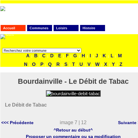
Accueil
Communes
Loisirs
Histoire
FAITES VOTRE RECHERCHE
A
B
C
D
E
F
G
H
I
J
K
L
M
|
|
|
|
|
|
|
|
|
|
|
|
N
O
P
Q
R
S
T
U
V
W
X
Y
Z
|
|
|
|
|
|
|
|
|
|
|
|
Bourdainville - Le Débit de Tabac
Le Débit de Tabac
image 7 | 12
<<< Précédente
Suivante
^Retour au début^
Proposer un commentaire ou sa modification