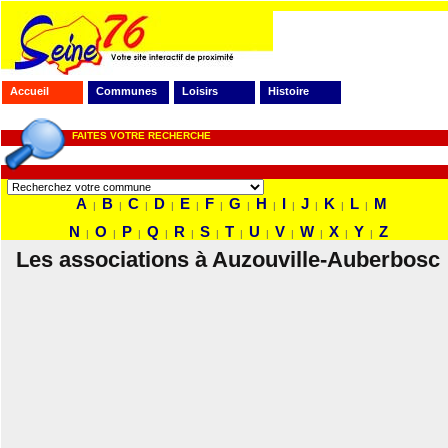
Accueil
Communes
Loisirs
Histoire
FAITES VOTRE RECHERCHE
A
B
C
D
E
F
G
H
I
J
K
L
M
|
|
|
|
|
|
|
|
|
|
|
|
N
O
P
Q
R
S
T
U
V
W
X
Y
Z
|
|
|
|
|
|
|
|
|
|
|
|
Les associations à Auzouville-Auberbosc