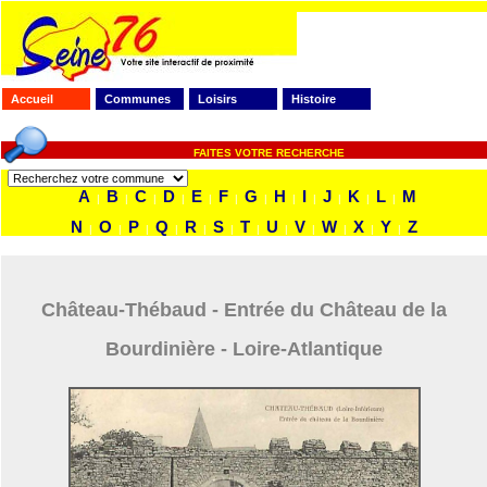
Accueil
Communes
Loisirs
Histoire
FAITES VOTRE RECHERCHE
A
B
C
D
E
F
G
H
I
J
K
L
M
|
|
|
|
|
|
|
|
|
|
|
|
N
O
P
Q
R
S
T
U
V
W
X
Y
Z
|
|
|
|
|
|
|
|
|
|
|
|
Château-Thébaud - Entrée du Château de la
Bourdinière - Loire-Atlantique