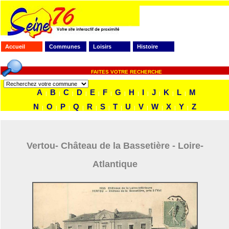
Accueil
Communes
Loisirs
Histoire
FAITES VOTRE RECHERCHE
A
B
C
D
E
F
G
H
I
J
K
L
M
|
|
|
|
|
|
|
|
|
|
|
|
N
O
P
Q
R
S
T
U
V
W
X
Y
Z
|
|
|
|
|
|
|
|
|
|
|
|
Vertou- Château de la Bassetière - Loire-
Atlantique