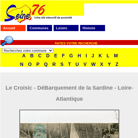
Accueil
Communes
Loisirs
Histoire
FAITES VOTRE RECHERCHE
A
B
C
D
E
F
G
H
I
J
K
L
M
|
|
|
|
|
|
|
|
|
|
|
|
N
O
P
Q
R
S
T
U
V
W
X
Y
Z
|
|
|
|
|
|
|
|
|
|
|
|
Le Croisic - DéBarquement de la Sardine - Loire-
Atlantique