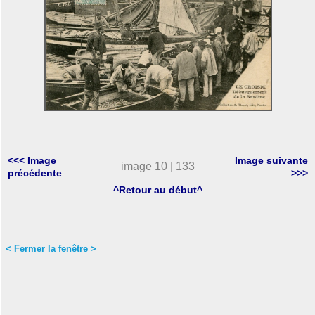
<<< Image
Image suivante
image 10 | 133
précédente
>>>
^Retour au début^
< Fermer la fenêtre >