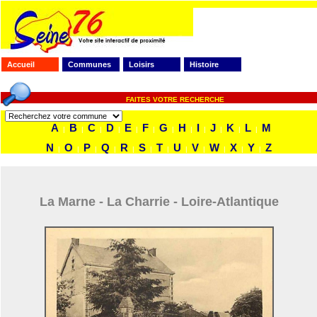
Accueil
Communes
Loisirs
Histoire
FAITES VOTRE RECHERCHE
A
B
C
D
E
F
G
H
I
J
K
L
M
|
|
|
|
|
|
|
|
|
|
|
|
N
O
P
Q
R
S
T
U
V
W
X
Y
Z
|
|
|
|
|
|
|
|
|
|
|
|
La Marne - La Charrie - Loire-Atlantique