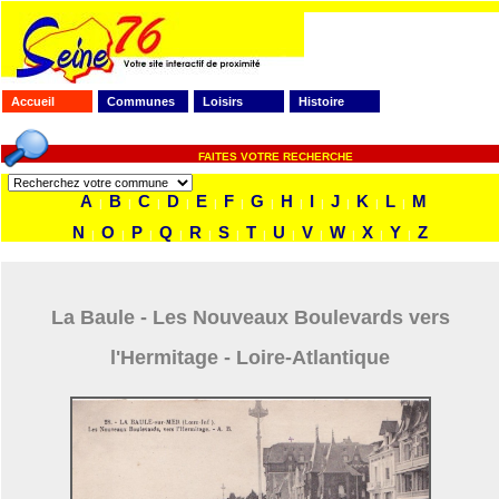
Accueil
Communes
Loisirs
Histoire
FAITES VOTRE RECHERCHE
A
B
C
D
E
F
G
H
I
J
K
L
M
|
|
|
|
|
|
|
|
|
|
|
|
N
O
P
Q
R
S
T
U
V
W
X
Y
Z
|
|
|
|
|
|
|
|
|
|
|
|
La Baule - Les Nouveaux Boulevards vers
l'Hermitage - Loire-Atlantique