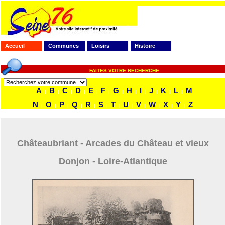
Accueil
Communes
Loisirs
Histoire
FAITES VOTRE RECHERCHE
A
B
C
D
E
F
G
H
I
J
K
L
M
|
|
|
|
|
|
|
|
|
|
|
|
N
O
P
Q
R
S
T
U
V
W
X
Y
Z
|
|
|
|
|
|
|
|
|
|
|
|
Châteaubriant - Arcades du Château et vieux
Donjon - Loire-Atlantique