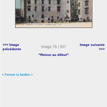
<<< Image
Image suivante
image 76 | 507
précédente
>>>
^Retour au début^
< Fermer la fenêtre >