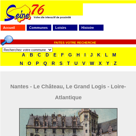
Accueil
Communes
Loisirs
Histoire
FAITES VOTRE RECHERCHE
A
B
C
D
E
F
G
H
I
J
K
L
M
|
|
|
|
|
|
|
|
|
|
|
|
N
O
P
Q
R
S
T
U
V
W
X
Y
Z
|
|
|
|
|
|
|
|
|
|
|
|
Nantes - Le Château, Le Grand Logis - Loire-
Atlantique