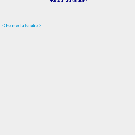
^Retour au début^
< Fermer la fenêtre >