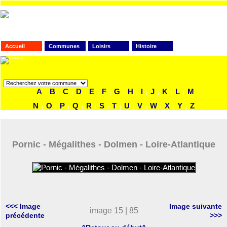
Accueil
Communes
Loisirs
Histoire
FAITES VOTRE RECHERCHE
A
B
C
D
E
F
G
H
I
J
K
L
M
|
|
|
|
|
|
|
|
|
|
|
|
N
O
P
Q
R
S
T
U
V
W
X
Y
Z
|
|
|
|
|
|
|
|
|
|
|
|
Pornic - Mégalithes - Dolmen - Loire-Atlantique
<<< Image
Image suivante
image 15 | 85
précédente
>>>