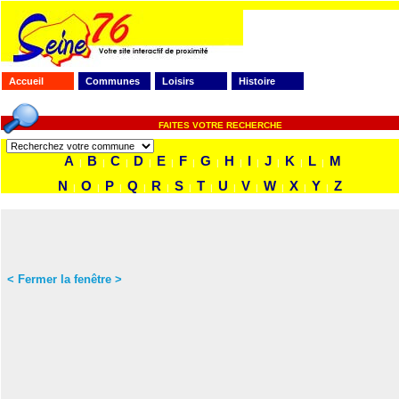
Accueil
Communes
Loisirs
Histoire
FAITES VOTRE RECHERCHE
A
B
C
D
E
F
G
H
I
J
K
L
M
|
|
|
|
|
|
|
|
|
|
|
|
N
O
P
Q
R
S
T
U
V
W
X
Y
Z
|
|
|
|
|
|
|
|
|
|
|
|
< Fermer la fenêtre >