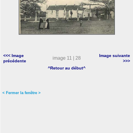
<<< Image
Image suivante
image 11 | 28
précédente
>>>
^Retour au début^
< Fermer la fenêtre >