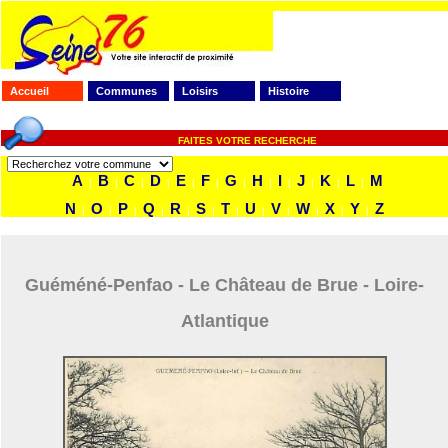
Accueil
Communes
Loisirs
Histoire
FAITES VOTRE RECHERCHE
A
B
C
D
E
F
G
H
I
J
K
L
M
|
|
|
|
|
|
|
|
|
|
|
|
N
O
P
Q
R
S
T
U
V
W
X
Y
Z
|
|
|
|
|
|
|
|
|
|
|
|
Guéméné-Penfao - Le Château de Brue - Loire-
Atlantique