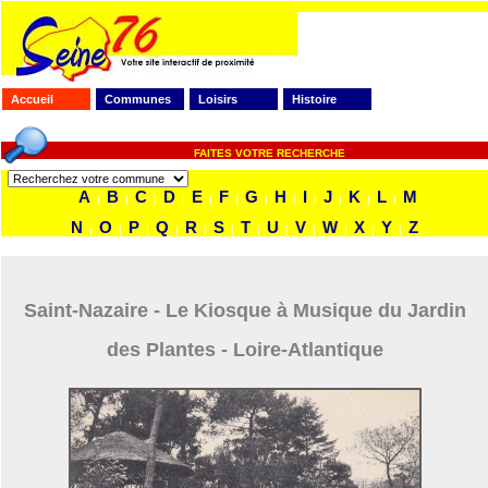
Accueil
Communes
Loisirs
Histoire
FAITES VOTRE RECHERCHE
A
B
C
D
E
F
G
H
I
J
K
L
M
|
|
|
|
|
|
|
|
|
|
|
|
N
O
P
Q
R
S
T
U
V
W
X
Y
Z
|
|
|
|
|
|
|
|
|
|
|
|
Saint-Nazaire - Le Kiosque à Musique du Jardin
des Plantes - Loire-Atlantique