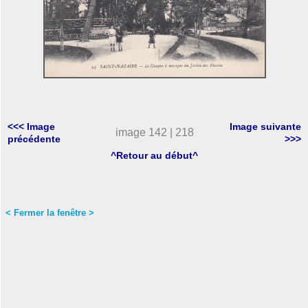
<<< Image
Image suivante
image 142 | 218
précédente
>>>
^Retour au début^
< Fermer la fenêtre >