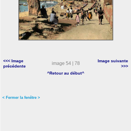
<<< Image
Image suivante
image 54 | 78
précédente
>>>
^Retour au début^
< Fermer la fenêtre >