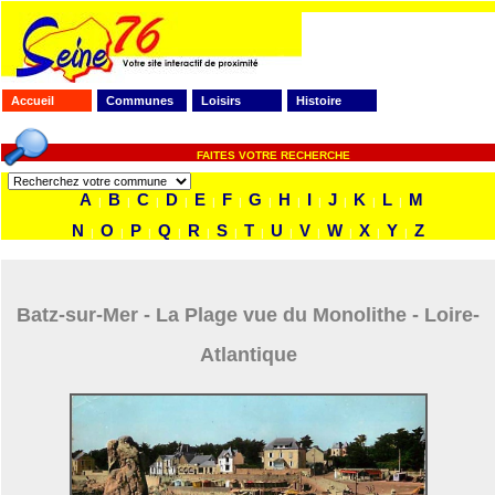
Accueil
Communes
Loisirs
Histoire
FAITES VOTRE RECHERCHE
A
B
C
D
E
F
G
H
I
J
K
L
M
|
|
|
|
|
|
|
|
|
|
|
|
N
O
P
Q
R
S
T
U
V
W
X
Y
Z
|
|
|
|
|
|
|
|
|
|
|
|
Batz-sur-Mer - La Plage vue du Monolithe - Loire-
Atlantique