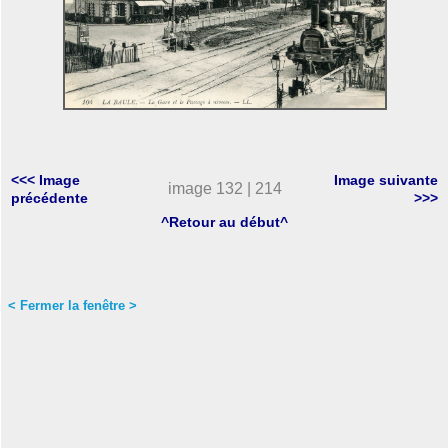
<<< Image
Image suivante
image 132 | 214
précédente
>>>
^Retour au début^
< Fermer la fenêtre >