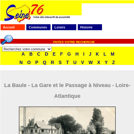
Accueil
Communes
Loisirs
Histoire
FAITES VOTRE RECHERCHE
A
B
C
D
E
F
G
H
I
J
K
L
M
|
|
|
|
|
|
|
|
|
|
|
|
N
O
P
Q
R
S
T
U
V
W
X
Y
Z
|
|
|
|
|
|
|
|
|
|
|
|
La Baule - La Gare et le Passage à Niveau - Loire-
Atlantique