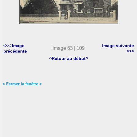
<<< Image
Image suivante
image 63 | 109
précédente
>>>
^Retour au début^
< Fermer la fenêtre >