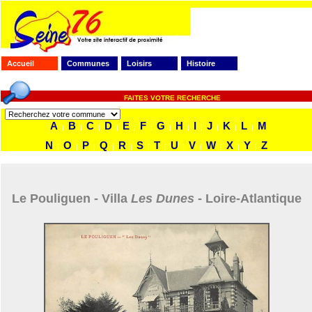
Accueil
Communes
Loisirs
Histoire
FAITES VOTRE RECHERCHE
A
B
C
D
E
F
G
H
I
J
K
L
M
|
|
|
|
|
|
|
|
|
|
|
|
N
O
P
Q
R
S
T
U
V
W
X
Y
Z
|
|
|
|
|
|
|
|
|
|
|
|
Le Pouliguen - Villa
Les Dunes
- Loire-Atlantique