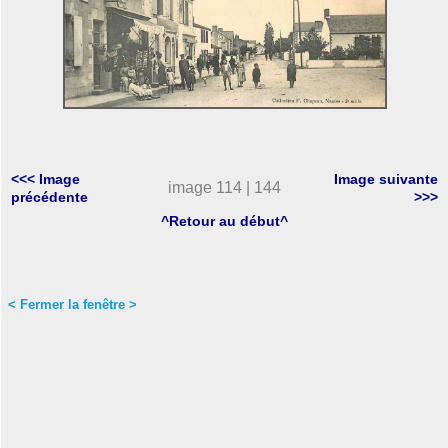
<<< Image
Image suivante
image 114 | 144
précédente
>>>
^Retour au début^
< Fermer la fenêtre >