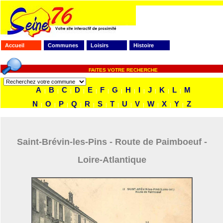
Accueil
Communes
Loisirs
Histoire
FAITES VOTRE RECHERCHE
A
B
C
D
E
F
G
H
I
J
K
L
M
|
|
|
|
|
|
|
|
|
|
|
|
N
O
P
Q
R
S
T
U
V
W
X
Y
Z
|
|
|
|
|
|
|
|
|
|
|
|
Saint-Brévin-les-Pins - Route de Paimboeuf -
Loire-Atlantique