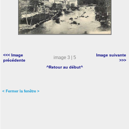
<<< Image
Image suivante
image 3 | 5
précédente
>>>
^Retour au début^
< Fermer la fenêtre >