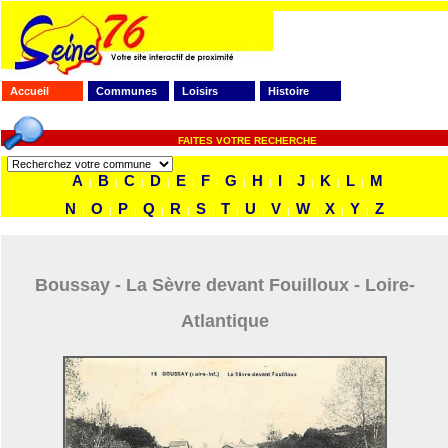
Accueil
Communes
Loisirs
Histoire
FAITES VOTRE RECHERCHE
A
B
C
D
E
F
G
H
I
J
K
L
M
|
|
|
|
|
|
|
|
|
|
|
|
N
O
P
Q
R
S
T
U
V
W
X
Y
Z
|
|
|
|
|
|
|
|
|
|
|
|
Boussay - La Sèvre devant Fouilloux - Loire-
Atlantique