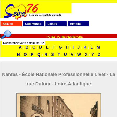
Accueil
Communes
Loisirs
Histoire
FAITES VOTRE RECHERCHE
A
B
C
D
E
F
G
H
I
J
K
L
M
|
|
|
|
|
|
|
|
|
|
|
|
N
O
P
Q
R
S
T
U
V
W
X
Y
Z
|
|
|
|
|
|
|
|
|
|
|
|
Nantes - École Nationale Professionnelle Livet - La
rue Dufour - Loire-Atlantique