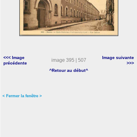
<<< Image
Image suivante
image 395 | 507
précédente
>>>
^Retour au début^
< Fermer la fenêtre >