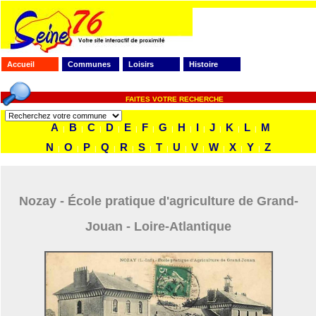
Accueil
Communes
Loisirs
Histoire
FAITES VOTRE RECHERCHE
A
B
C
D
E
F
G
H
I
J
K
L
M
|
|
|
|
|
|
|
|
|
|
|
|
N
O
P
Q
R
S
T
U
V
W
X
Y
Z
|
|
|
|
|
|
|
|
|
|
|
|
Nozay - École pratique d'agriculture de Grand-
Jouan - Loire-Atlantique