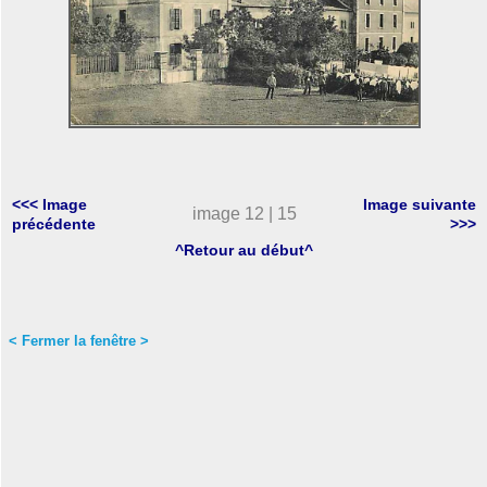
<<< Image
Image suivante
image 12 | 15
précédente
>>>
^Retour au début^
< Fermer la fenêtre >