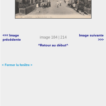
<<< Image
Image suivante
image 184 | 214
précédente
>>>
^Retour au début^
< Fermer la fenêtre >