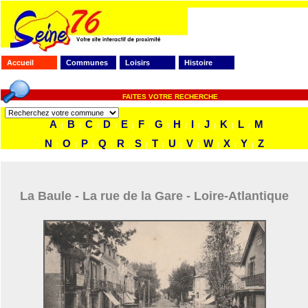
Accueil
Communes
Loisirs
Histoire
FAITES VOTRE RECHERCHE
A
B
C
D
E
F
G
H
I
J
K
L
M
|
|
|
|
|
|
|
|
|
|
|
|
N
O
P
Q
R
S
T
U
V
W
X
Y
Z
|
|
|
|
|
|
|
|
|
|
|
|
La Baule - La rue de la Gare - Loire-Atlantique