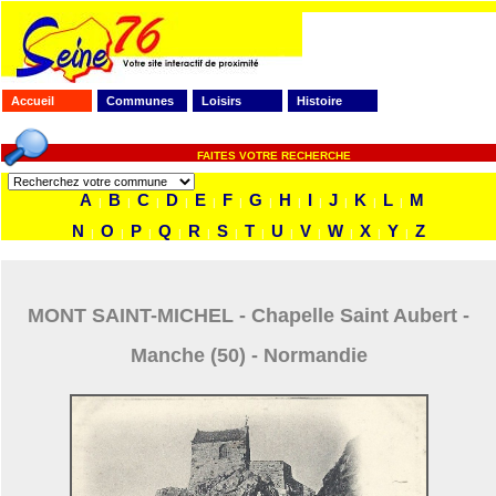
Accueil
Communes
Loisirs
Histoire
FAITES VOTRE RECHERCHE
A
B
C
D
E
F
G
H
I
J
K
L
M
|
|
|
|
|
|
|
|
|
|
|
|
N
O
P
Q
R
S
T
U
V
W
X
Y
Z
|
|
|
|
|
|
|
|
|
|
|
|
MONT SAINT-MICHEL - Chapelle Saint Aubert -
Manche (50) - Normandie