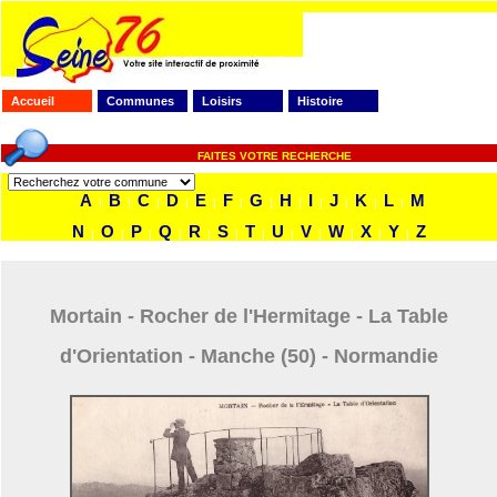
Accueil
Communes
Loisirs
Histoire
FAITES VOTRE RECHERCHE
A
B
C
D
E
F
G
H
I
J
K
L
M
|
|
|
|
|
|
|
|
|
|
|
|
N
O
P
Q
R
S
T
U
V
W
X
Y
Z
|
|
|
|
|
|
|
|
|
|
|
|
Mortain - Rocher de l'Hermitage - La Table
d'Orientation - Manche (50) - Normandie