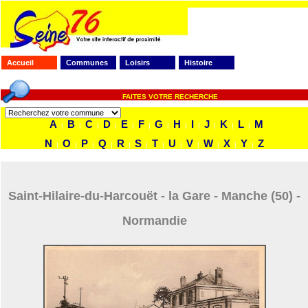
Accueil
Communes
Loisirs
Histoire
FAITES VOTRE RECHERCHE
A
B
C
D
E
F
G
H
I
J
K
L
M
|
|
|
|
|
|
|
|
|
|
|
|
N
O
P
Q
R
S
T
U
V
W
X
Y
Z
|
|
|
|
|
|
|
|
|
|
|
|
Saint-Hilaire-du-Harcouët - la Gare - Manche (50) -
Normandie