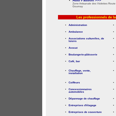
Auto Passion >>>
Zone Artisanale des Violettes Route
Gournay
Les professionnels de l
Administration
Ambulance
Associations culturelles, de
loisirs
Avocat
Boulangerie-pâtisserie
Café, bar
Chauffage, vente,
installation
Coiffeurs
Concessionnaires
automobiles
Dépannage de chauffage
Entreprises d'élagage
Entreprises de couverture