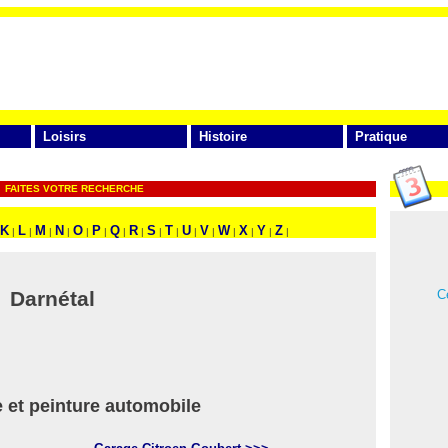
Loisirs
Histoire
Pratique
FAITES VOTRE RECHERCHE
K
L
M
N
O
P
Q
R
S
T
U
V
W
X
Y
Z
|
|
|
|
|
|
|
|
|
|
|
|
|
|
|
|
Ce
Darnétal
 et peinture automobile