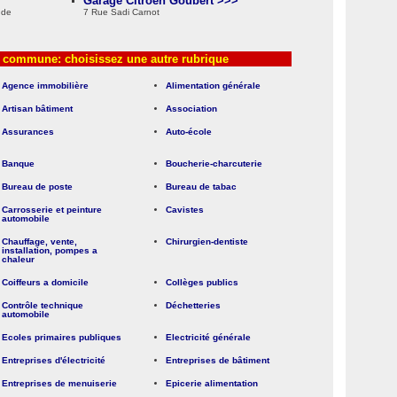
Garage Citroen Goubert >>>
 de
7 Rue Sadi Carnot
a commune: choisissez une autre rubrique
Agence immobilière
Alimentation générale
Artisan bâtiment
Association
Assurances
Auto-école
Banque
Boucherie-charcuterie
Bureau de poste
Bureau de tabac
Carrosserie et peinture
Cavistes
automobile
Chauffage, vente,
Chirurgien-dentiste
installation, pompes a
chaleur
Coiffeurs a domicile
Collèges publics
Contrôle technique
Déchetteries
automobile
Ecoles primaires publiques
Electricité générale
Entreprises d'électricité
Entreprises de bâtiment
Entreprises de menuiserie
Epicerie alimentation