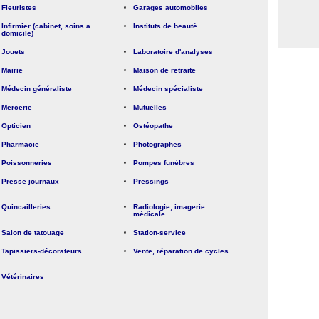
Fleuristes
Garages automobiles
Infirmier (cabinet, soins a
Instituts de beauté
domicile)
Jouets
Laboratoire d'analyses
Mairie
Maison de retraite
Médecin généraliste
Médecin spécialiste
Mercerie
Mutuelles
Opticien
Ostéopathe
Pharmacie
Photographes
Poissonneries
Pompes funèbres
Presse journaux
Pressings
Quincailleries
Radiologie, imagerie
médicale
Salon de tatouage
Station-service
Tapissiers-décorateurs
Vente, réparation de cycles
Vétérinaires