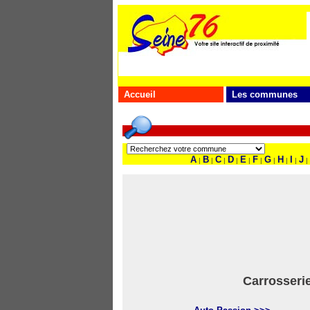
Accueil
Les communes
A
B
C
D
E
F
G
H
I
J
|
|
|
|
|
|
|
|
|
|
Carrosserie