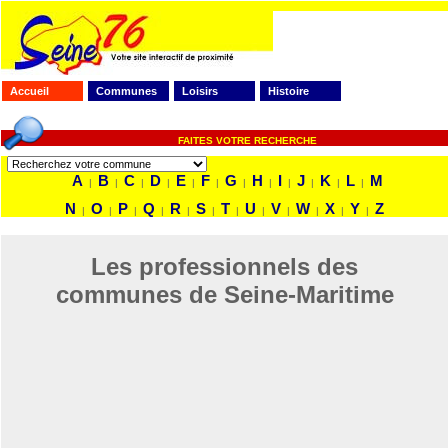
Accueil
Communes
Loisirs
Histoire
FAITES VOTRE RECHERCHE
A
B
C
D
E
F
G
H
I
J
K
L
M
|
|
|
|
|
|
|
|
|
|
|
|
N
O
P
Q
R
S
T
U
V
W
X
Y
Z
|
|
|
|
|
|
|
|
|
|
|
|
Les professionnels des
communes de Seine-Maritime