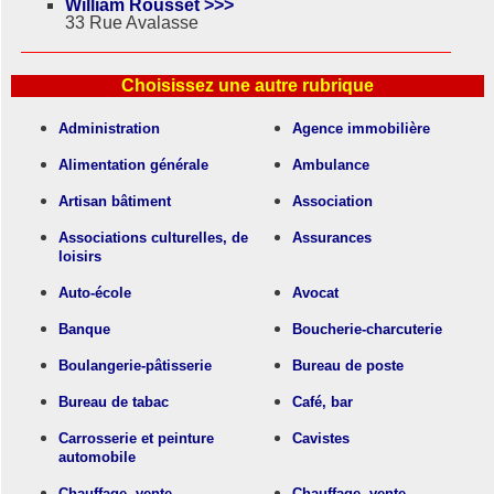
William Rousset >>>
33 Rue Avalasse
Choisissez une autre rubrique
Administration
Agence immobilière
Alimentation générale
Ambulance
Artisan bâtiment
Association
Associations culturelles, de
Assurances
loisirs
Auto-école
Avocat
Banque
Boucherie-charcuterie
Boulangerie-pâtisserie
Bureau de poste
Bureau de tabac
Café, bar
Carrosserie et peinture
Cavistes
automobile
Chauffage, vente,
Chauffage, vente,