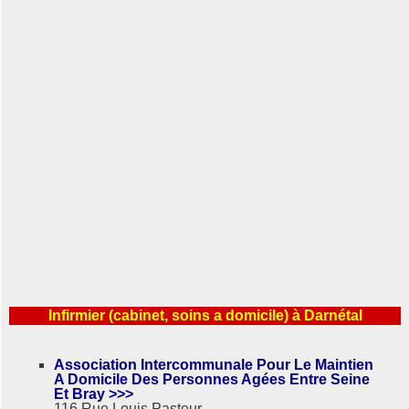
Infirmier (cabinet, soins a domicile) à Darnétal
Association Intercommunale Pour Le Maintien
A Domicile Des Personnes Agées Entre Seine
Et Bray >>>
116 Rue Louis Pasteur