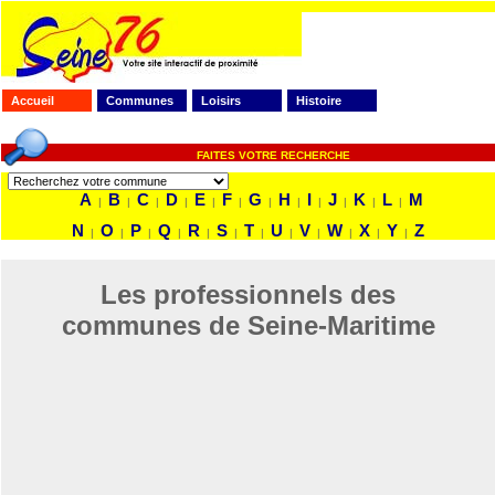
Accueil
Communes
Loisirs
Histoire
FAITES VOTRE RECHERCHE
A
B
C
D
E
F
G
H
I
J
K
L
M
|
|
|
|
|
|
|
|
|
|
|
|
N
O
P
Q
R
S
T
U
V
W
X
Y
Z
|
|
|
|
|
|
|
|
|
|
|
|
Les professionnels des
communes de Seine-Maritime