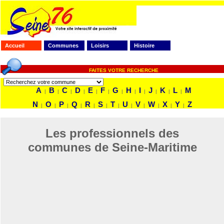
Accueil
Communes
Loisirs
Histoire
FAITES VOTRE RECHERCHE
A
B
C
D
E
F
G
H
I
J
K
L
M
|
|
|
|
|
|
|
|
|
|
|
|
N
O
P
Q
R
S
T
U
V
W
X
Y
Z
|
|
|
|
|
|
|
|
|
|
|
|
Les professionnels des
communes de Seine-Maritime