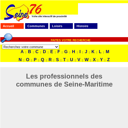
Accueil
Communes
Loisirs
Histoire
FAITES VOTRE RECHERCHE
A
B
C
D
E
F
G
H
I
J
K
L
M
|
|
|
|
|
|
|
|
|
|
|
|
N
O
P
Q
R
S
T
U
V
W
X
Y
Z
|
|
|
|
|
|
|
|
|
|
|
|
Les professionnels des
communes de Seine-Maritime