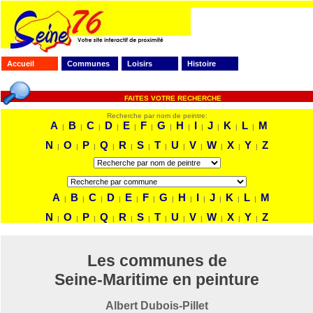
Accueil
Communes
Loisirs
Histoire
FAITES VOTRE RECHERCHE
Recherche par nom de peintre:
A
B
C
D
E
F
G
H
I
J
K
L
M
|
|
|
|
|
|
|
|
|
|
|
|
N
O
P
Q
R
S
T
U
V
W
X
Y
Z
|
|
|
|
|
|
|
|
|
|
|
|
A
B
C
D
E
F
G
H
I
J
K
L
M
|
|
|
|
|
|
|
|
|
|
|
|
N
O
P
Q
R
S
T
U
V
W
X
Y
Z
|
|
|
|
|
|
|
|
|
|
|
|
Les communes de
Seine-Maritime en peinture
Albert Dubois-Pillet