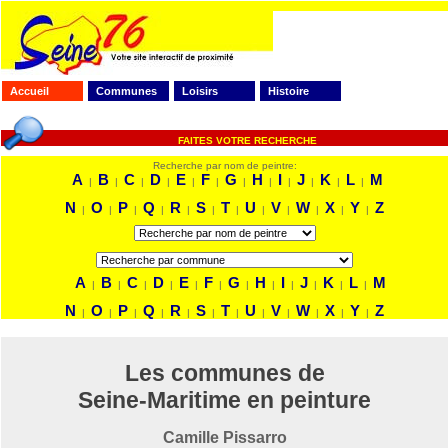
Accueil
Communes
Loisirs
Histoire
FAITES VOTRE RECHERCHE
Recherche par nom de peintre:
A
B
C
D
E
F
G
H
I
J
K
L
M
|
|
|
|
|
|
|
|
|
|
|
|
N
O
P
Q
R
S
T
U
V
W
X
Y
Z
|
|
|
|
|
|
|
|
|
|
|
|
A
B
C
D
E
F
G
H
I
J
K
L
M
|
|
|
|
|
|
|
|
|
|
|
|
N
O
P
Q
R
S
T
U
V
W
X
Y
Z
|
|
|
|
|
|
|
|
|
|
|
|
Les communes de
Seine-Maritime en peinture
Camille Pissarro