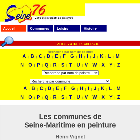
Accueil
Communes
Loisirs
Histoire
FAITES VOTRE RECHERCHE
Recherche par nom de peintre:
A
B
C
D
E
F
G
H
I
J
K
L
M
|
|
|
|
|
|
|
|
|
|
|
|
N
O
P
Q
R
S
T
U
V
W
X
Y
Z
|
|
|
|
|
|
|
|
|
|
|
|
A
B
C
D
E
F
G
H
I
J
K
L
M
|
|
|
|
|
|
|
|
|
|
|
|
N
O
P
Q
R
S
T
U
V
W
X
Y
Z
|
|
|
|
|
|
|
|
|
|
|
|
Les communes de
Seine-Maritime en peinture
Henri Vignet