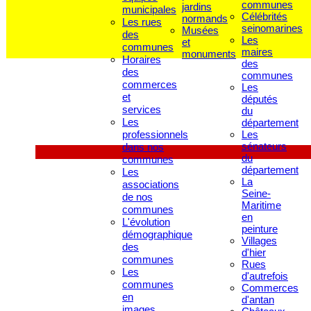
communes
jardins
municipales
Célébrités
normands
Les rues
seinomarines
Musées
des
Les
et
communes
maires
monuments
Horaires
des
des
communes
commerces
Les
et
députés
services
du
Les
département
professionnels
Les
sénateurs
dans nos
du
communes
département
Les
La
associations
Seine-
de nos
Maritime
communes
en
L'évolution
peinture
démographique
Villages
des
d'hier
communes
Rues
Les
d'autrefois
communes
Commerces
en
d'antan
images