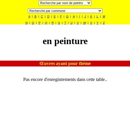
A
|
B
|
C
|
D
|
E
|
F
|
G
|
H
|
I
|
J
|
K
|
L
|
M
N
|
O
|
P
|
Q
|
R
|
S
|
T
|
U
|
V
|
W
|
X
|
Y
|
Z
en peinture
Œuvres ayant pour thème
Pas encore d'enregistrements dans cette table..