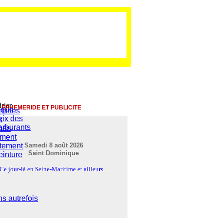
EPHEMERIDE ET PUBLICITE
ique
mmunes
rix des
s
arburants
nes
ement
rtement
Samedi 8 août 2026
Saint Dominique
einture
Ce jour-là en Seine-Maritime et ailleurs...
s autrefois