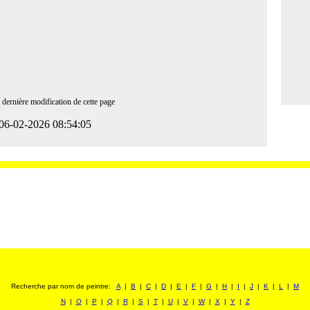
 dernière modification de cette page
06-02-2026 08:54:05
Recherche par nom de peintre:
A
|
B
|
C
|
D
|
E
|
F
|
G
|
H
|
I
|
J
|
K
|
L
|
M
N
|
O
|
P
|
Q
|
R
|
S
|
T
|
U
|
V
|
W
|
X
|
Y
|
Z