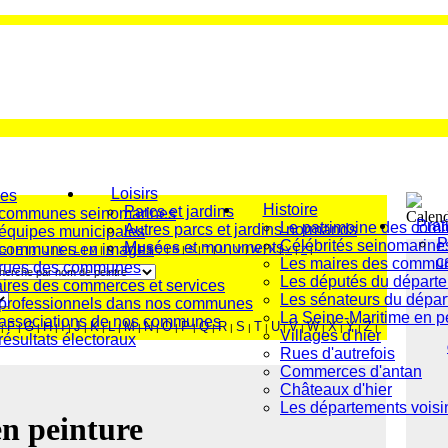
Loisirs
es
Histoire
Parcs et jardins
 communes seinomarines
Prat
Le patrimoine des co
Autres parcs et jardins normands
équipes municipales
P
Célébrités seinomarine
Musées et monuments
 communes en images
G
|
H
|
I
|
J
|
K
|
L
|
M
|
N
|
O
|
P
|
Q
|
R
|
S
|
T
|
U
|
V
|
W
|
X
|
Y
|
Z
|
c
Les maires des commu
 rues des communes
Les députés du départ
ires des commerces et services
Les sénateurs du dépa
professionnels dans nos communes
La Seine-Maritime en p
associations de nos communes
F
G
H
I
J
K
L
M
N
O
P
Q
R
S
T
U
V
W
X
Y
Z
|
|
|
|
|
|
|
|
|
|
|
|
|
|
|
|
|
|
|
|
|
|
Villages d'hier
résultats électoraux
Rues d'autrefois
Commerces d'antan
Châteaux d'hier
Les départements voisin
en peinture