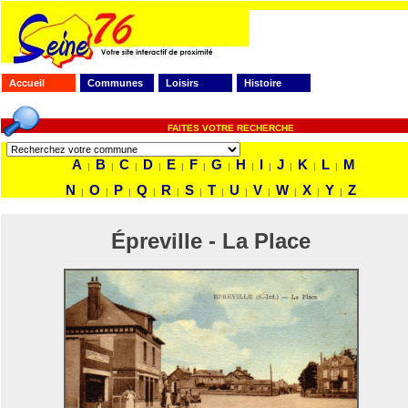
Accueil
Communes
Loisirs
Histoire
FAITES VOTRE RECHERCHE
A
B
C
D
E
F
G
H
I
J
K
L
M
|
|
|
|
|
|
|
|
|
|
|
|
N
O
P
Q
R
S
T
U
V
W
X
Y
Z
|
|
|
|
|
|
|
|
|
|
|
|
Épreville - La Place