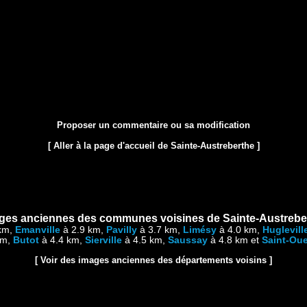
Proposer un commentaire ou sa modification
[ Aller à la page d'accueil de Sainte-Austreberthe ]
ges anciennes des communes voisines de Sainte-Austrebe
km,
Emanville
à 2.9 km,
Pavilly
à 3.7 km,
Limésy
à 4.0 km,
Huglevill
km,
Butot
à 4.4 km,
Sierville
à 4.5 km,
Saussay
à 4.8 km et
Saint-Oue
[ Voir des images anciennes des départements voisins ]