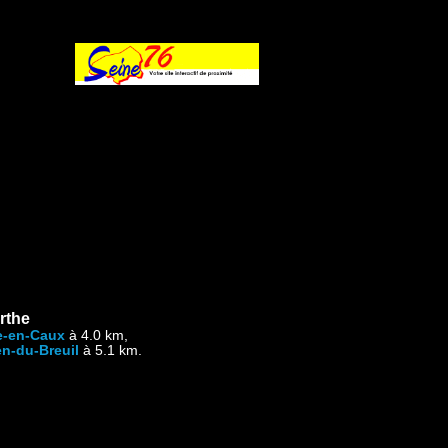
rthe
e-en-Caux
à 4.0 km,
n-du-Breuil
à 5.1 km.