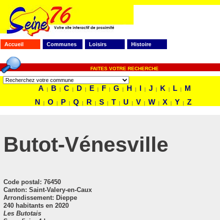
Accueil
Communes
Loisirs
Histoire
FAITES VOTRE RECHERCHE
A
B
C
D
E
F
G
H
I
J
K
L
M
|
|
|
|
|
|
|
|
|
|
|
|
N
O
P
Q
R
S
T
U
V
W
X
Y
Z
|
|
|
|
|
|
|
|
|
|
|
|
Butot-Vénesville
Code postal
: 76450
Canton: Saint-Valery-en-Caux
Arrondissement: Dieppe
240 habitants en 2020
Les Butotais