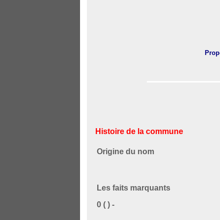
Prop
Histoire de la commune
Origine du nom
Les faits marquants
0 ( ) -