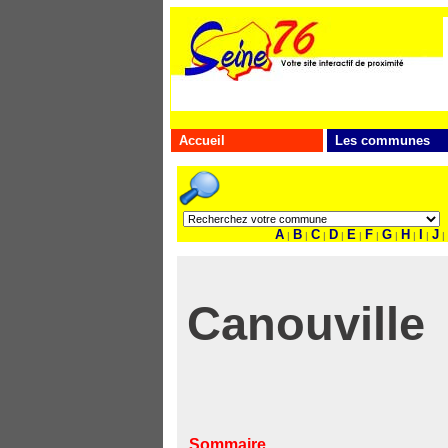
Accueil
Les communes
A
B
C
D
E
F
G
H
I
J
|
|
|
|
|
|
|
|
|
|
Canouville
Sommaire