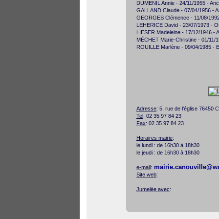
DUMENIL Annie - 24/11/1955 - Anc
GALLAND Claude - 07/04/1956 - An
GEORGES Clémence - 11/08/1992 
LEHERICE David - 23/07/1973 - Ouvr
LIESER Madeleine - 17/12/1946 - A
MÉCHET Marie-Christine - 01/11/19
ROUILLE Marlène - 09/04/1985 -
Adresse
: 5, rue de l'église 7645
Tel
: 02 35 97 84 23
Fax
: 02 35 97 84 23
Horaires mairie
:
le lundi : de 16h30 à 18h30
le jeudi : de 16h30 à 18h30
mairie.canouville@w
e-mail
:
Site web
:
Jumelée avec
: