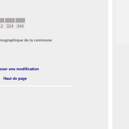
09
2013
2020
12
324
344
 démographique de la commune
oser une modification
Haut de page