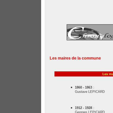
Les maires de la commune
Les ma
1860 - 1863
:
Gustave LEPICARD
1912 - 1928
:
Georges LEPICARD