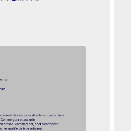
UMENIL
int
sonnel des services directs aux particuliers
 Commerçant et assimilé
en artisan, commerçant, chef d'entreprise
ier qualifié de type artisanal