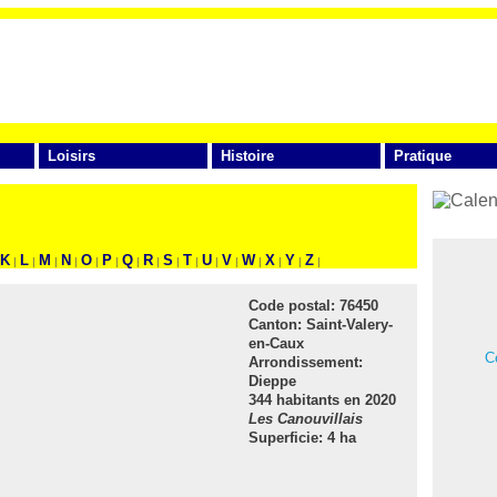
Loisirs
Histoire
Pratique
FAITES VOTRE RECHERCHE
K
L
M
N
O
P
Q
R
S
T
U
V
W
X
Y
Z
|
|
|
|
|
|
|
|
|
|
|
|
|
|
|
|
Code postal:
76450
Canton:
Saint-Valery-
en-Caux
Ce
Arrondissement:
Dieppe
344 habitants en 2020
Les Canouvillais
Superficie: 4 ha