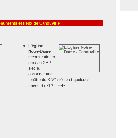
numents et lieux de Canouville
L'église
Notre-Dame
,
reconstruite en
e
grès au XVI
siècle,
conserve une
e
fenêtre du XIV
siècle et quelques
e
traces du XII
siècle.