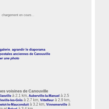
chargement en cours...
 galerie
,
agrandir le diaporama
postales anciennes de Canouville
er une photo
s voisines de Canouville
à 2.1 km,
à 2.5
lasville
Auberville-la-Manuel
à 2.7 km,
à 2.9 km,
leville-les-Grès
Vittefleur
à 3.2 km,
à
uetot-le-Mauconduit
Vinnemerville
km et
à 3.4 km.
Paluel