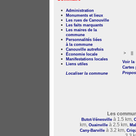
Administration
Monuments et lieux
Les rues de Canouville
Les faits marquants
Les maires de la
commune
Personnalités liées
à la commune
Canouville autrefois
>
||
Économie locale
Manifestations locales
Voir la
Liens utiles
Cartes 
Propos
Localiser la commune
Les commune
à 1.5 km,
Butot-Vénesville
C
km,
à 2.5 km,
Ouainville
Mal
à 3.2 km,
Cany-Barville
Criq
3.3 