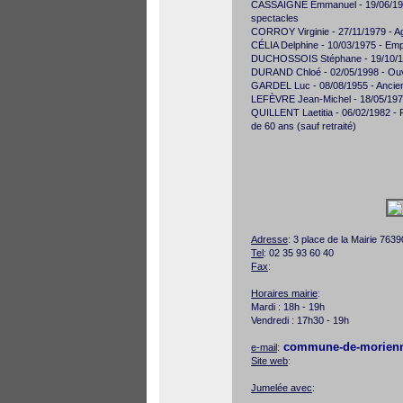
CASSAIGNE Emmanuel - 19/06/1973 -
spectacles
CORROY Virginie - 27/11/1979 - Ag
CÉLIA Delphine - 10/03/1975 - Emplo
DUCHOSSOIS Stéphane - 19/10/1
DURAND Chloé - 02/05/1998 - Ouvrie
GARDEL Luc - 08/08/1955 - Ancien 
LEFÈVRE Jean-Michel - 18/05/1975 -
QUILLENT Laetitia - 06/02/1982 - 
de 60 ans (sauf retraité)
Adresse
: 3 place de la Mairie 7
Tel
: 02 35 93 60 40
Fax
:
Horaires mairie
:
Mardi : 18h - 19h
Vendredi : 17h30 - 19h
commune-de-morienn
e-mail
:
Site web
:
Jumelée avec
: