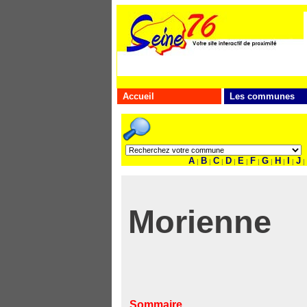
Accueil
Les communes
A
B
C
D
E
F
G
H
I
J
|
|
|
|
|
|
|
|
|
|
Morienne
Sommaire