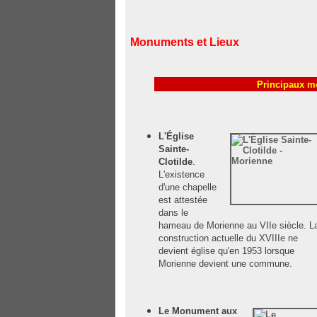
Monuments et Lieux
Principaux m
L'Église
Sainte-
Clotilde
.
L'existence
d'une chapelle
est attestée
dans le
hameau de Morienne au VIIe siècle. L
construction actuelle du XVIIIe ne
devient église qu'en 1953 lorsque
Morienne devient une commune.
Le Monument aux