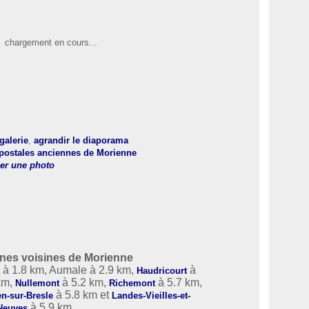
chargement en cours...
 galerie
,
agrandir le diaporama
 postales anciennes de Morienne
er une photo
es voisines de Morienne
à 1.8 km, Aumale à 2.9 km,
à
t
Haudricourt
km,
à 5.2 km,
à 5.7 km,
Nullemont
Richemont
à 5.8 km et
n-sur-Bresle
Landes-Vieilles-et-
à 5.9 km.
Neuves