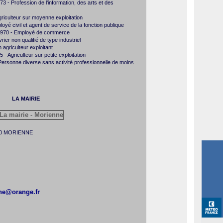
 Profession de l'information, des arts et des
riculteur sur moyenne exploitation
yé civil et agent de service de la fonction publique
970 - Employé de commerce
r non qualifié de type industriel
agriculteur exploitant
 Agriculteur sur petite exploitation
Personne diverse sans activité professionnelle de moins
LA MAIRIE
6390 MORIENNE
e@orange.fr