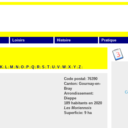
Loisirs
Histoire
Pratique
FAITES VOTRE RECHERCHE
K
L
M
N
O
P
Q
R
S
T
U
V
W
X
Y
Z
|
|
|
|
|
|
|
|
|
|
|
|
|
|
|
|
Code postal:
76390
Canton:
Gournay-en-
Bray
Ce
Arrondissement:
Dieppe
189 habitants en 2020
Les Moriennois
Superficie: 9 ha