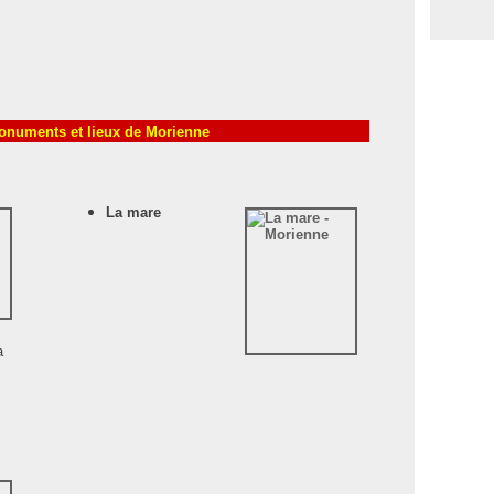
onuments et lieux de Morienne
La mare
a