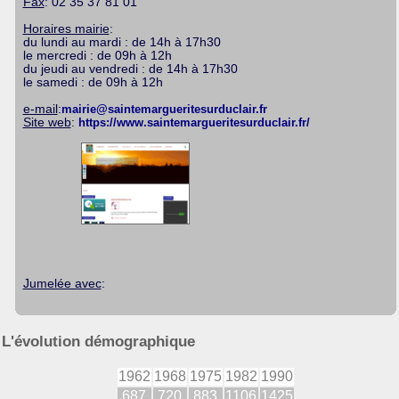
Fax
: 02 35 37 81 01
Horaires mairie
:
du lundi au mardi : de 14h à 17h30
le mercredi : de 09h à 12h
du jeudi au vendredi : de 14h à 17h30
le samedi : de 09h à 12h
e-mail
:
mairie@saintemargueritesurduclair.fr
Site web
:
https://www.saintemargueritesurduclair.fr/
Jumelée avec
:
L'évolution démographique
1962
1968
1975
1982
1990
687
720
883
1106
1425