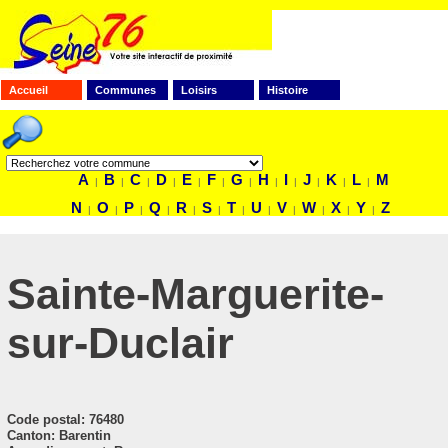
Accueil
Communes
Loisirs
Histoire
FAITES VOTRE RECHERCHE
A
B
C
D
E
F
G
H
I
J
K
L
M
|
|
|
|
|
|
|
|
|
|
|
|
N
O
P
Q
R
S
T
U
V
W
X
Y
Z
|
|
|
|
|
|
|
|
|
|
|
|
Sainte-Marguerite-
sur-Duclair
Code postal
: 76480
Canton: Barentin