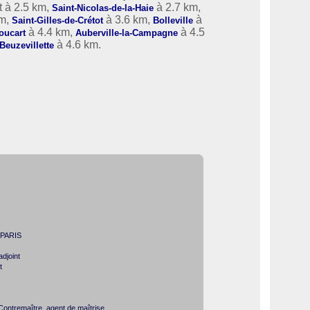
t à 2.5 km,
à 2.7 km,
Saint-Nicolas-de-la-Haie
km,
à 3.6 km,
à
Saint-Gilles-de-Crétot
Bolleville
à 4.4 km,
à 4.5
oucart
Auberville-la-Campagne
à 4.6 km.
Beuzevillette
n PARIS
djoint
t
ontremaître, agent de maîtrise