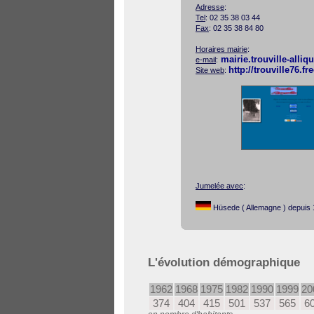
Adresse
:
Tel
: 02 35 38 03 44
Fax
: 02 35 38 84 80
Horaires mairie
:
mairie.trouville-alli
e-mail
:
http://trouville76.fre
Site web
:
Jumelée avec
:
Hüsede ( Allemagne ) depuis
L'évolution démographique
1962
1968
1975
1982
1990
1999
20
374
404
415
501
537
565
6