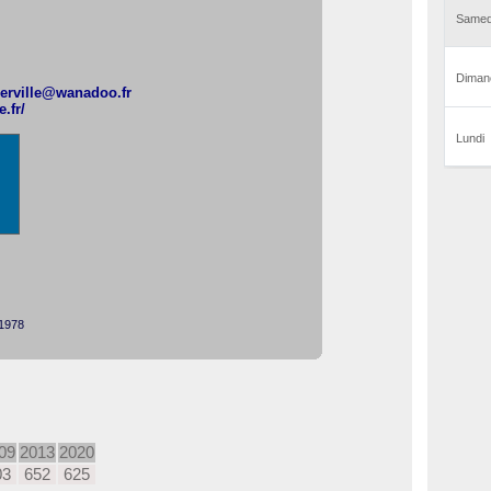
querville@wanadoo.fr
e.fr/
 1978
09
2013
2020
03
652
625