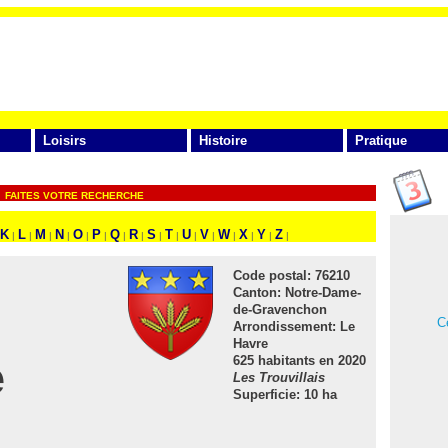
Loisirs
Histoire
Pratique
FAITES VOTRE RECHERCHE
K
L
M
N
O
P
Q
R
S
T
U
V
W
X
Y
Z
|
|
|
|
|
|
|
|
|
|
|
|
|
|
|
|
Code postal:
76210
Canton:
Notre-Dame-
de-Gravenchon
Ce
Arrondissement:
Le
Havre
e
625 habitants en 2020
Les Trouvillais
Superficie: 10 ha