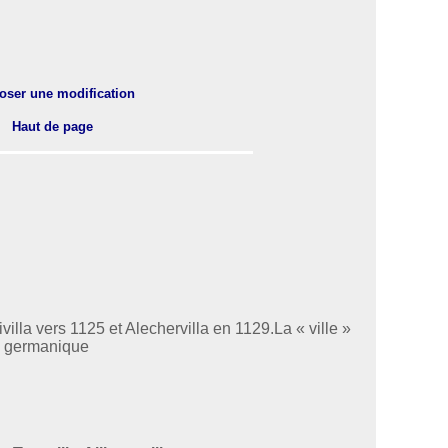
oser une modification
Haut de page
ivilla vers 1125 et Alechervilla en 1129.La « ville »
e germanique