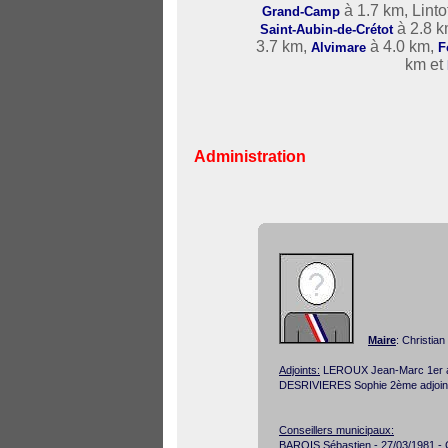
à 1.7 km, Linto
Grand-Camp
à 2.8 
Saint-Aubin-de-Crétot
3.7 km,
à 4.0 km,
Alvimare
F
km et
Administration
Maire
: Christia
Adjoints:
LEROUX Jean-Marc 1er a
DESRIVIERES Sophie 2ème adjoin
Conseillers municipaux:
BAROIS Sébastien - 27/03/1981 - C