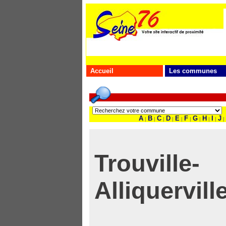
Accueil
Les communes
A
B
C
D
E
F
G
H
I
J
|
|
|
|
|
|
|
|
|
|
Trouville-
Alliquervill