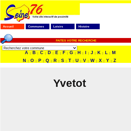
Accueil
Communes
Loisirs
Histoire
FAITES VOTRE RECHERCHE
A
B
C
D
E
F
G
H
I
J
K
L
M
|
|
|
|
|
|
|
|
|
|
|
|
N
O
P
Q
R
S
T
U
V
W
X
Y
Z
|
|
|
|
|
|
|
|
|
|
|
|
Yvetot