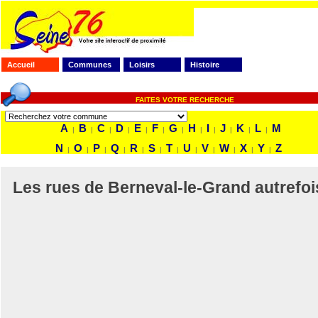
Accueil
Communes
Loisirs
Histoire
FAITES VOTRE RECHERCHE
A
B
C
D
E
F
G
H
I
J
K
L
M
|
|
|
|
|
|
|
|
|
|
|
|
N
O
P
Q
R
S
T
U
V
W
X
Y
Z
|
|
|
|
|
|
|
|
|
|
|
|
Les rues de Berneval-le-Grand autrefoi