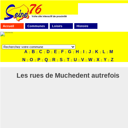
Accueil
Communes
Loisirs
Histoire
FAITES VOTRE RECHERCHE
A
B
C
D
E
F
G
H
I
J
K
L
M
|
|
|
|
|
|
|
|
|
|
|
|
N
O
P
Q
R
S
T
U
V
W
X
Y
Z
|
|
|
|
|
|
|
|
|
|
|
|
Les rues de Muchedent autrefois