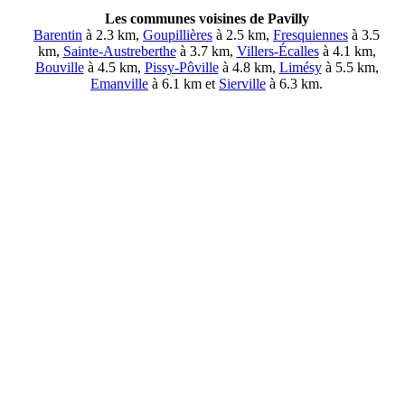
Les communes voisines de Pavilly
Barentin
à 2.3 km,
Goupillières
à 2.5 km,
Fresquiennes
à 3.5
km,
Sainte-Austreberthe
à 3.7 km,
Villers-Écalles
à 4.1 km,
Bouville
à 4.5 km,
Pissy-Pôville
à 4.8 km,
Limésy
à 5.5 km,
Emanville
à 6.1 km et
Sierville
à 6.3 km.