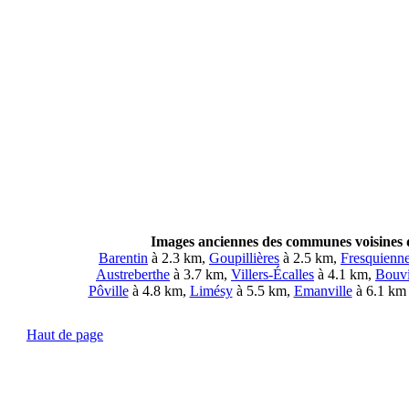
Images anciennes des communes voisines d
Barentin
à 2.3 km,
Goupillières
à 2.5 km,
Fresquienn
Austreberthe
à 3.7 km,
Villers-Écalles
à 4.1 km,
Bouvi
Pôville
à 4.8 km,
Limésy
à 5.5 km,
Emanville
à 6.1 km
Haut de page