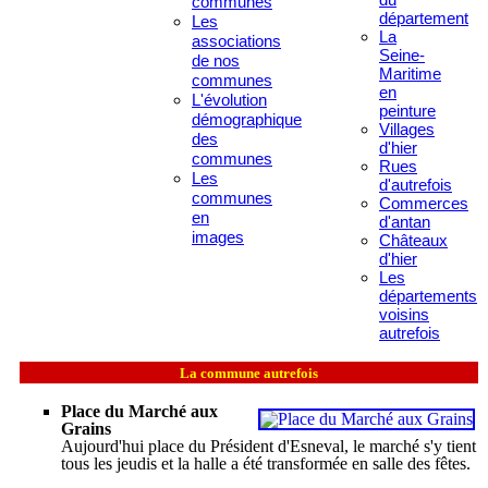
communes
département
Les
La
associations
Seine-
de nos
Maritime
communes
en
L'évolution
peinture
démographique
Villages
des
d'hier
communes
Rues
Les
d'autrefois
communes
Commerces
en
d'antan
images
Châteaux
d'hier
Les
départements
voisins
autrefois
La commune autrefois
Place du Marché aux
Grains
Aujourd'hui place du Président d'Esneval, le marché s'y tient
tous les jeudis et la halle a été transformée en salle des fêtes.