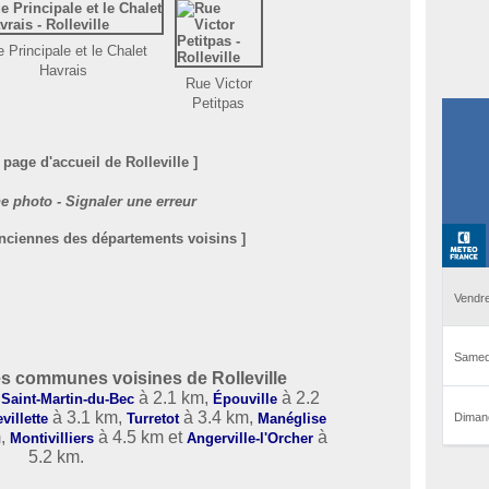
 Principale et le Chalet
Havrais
Rue Victor
Petitpas
 page d'accueil de Rolleville ]
e photo - Signaler une erreur
anciennes des départements voisins ]
s communes voisines de Rolleville
,
à 2.1 km,
à 2.2
Saint-Martin-du-Bec
Épouville
à 3.1 km,
à 3.4 km,
villette
Turretot
Manéglise
m,
à 4.5 km et
à
Montivilliers
Angerville-l'Orcher
5.2 km.