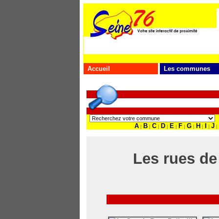
Accueil
Les communes
A
B
C
D
E
F
G
H
I
J
|
|
|
|
|
|
|
|
|
|
Les rues de 