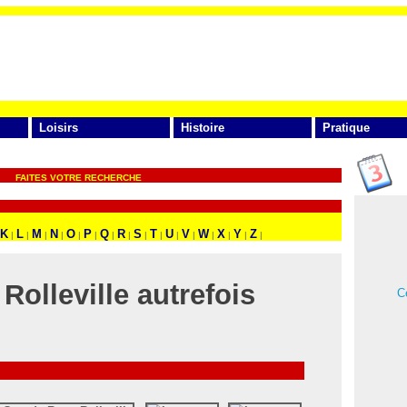
Loisirs
Histoire
Pratique
FAITES VOTRE RECHERCHE
K
L
M
N
O
P
Q
R
S
T
U
V
W
X
Y
Z
|
|
|
|
|
|
|
|
|
|
|
|
|
|
|
|
Rolleville autrefois
Ce