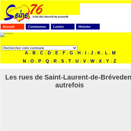
Accueil
Communes
Loisirs
Histoire
FAITES VOTRE RECHERCHE
A
B
C
D
E
F
G
H
I
J
K
L
M
|
|
|
|
|
|
|
|
|
|
|
|
N
O
P
Q
R
S
T
U
V
W
X
Y
Z
|
|
|
|
|
|
|
|
|
|
|
|
Les rues de Saint-Laurent-de-Bréveden
autrefois