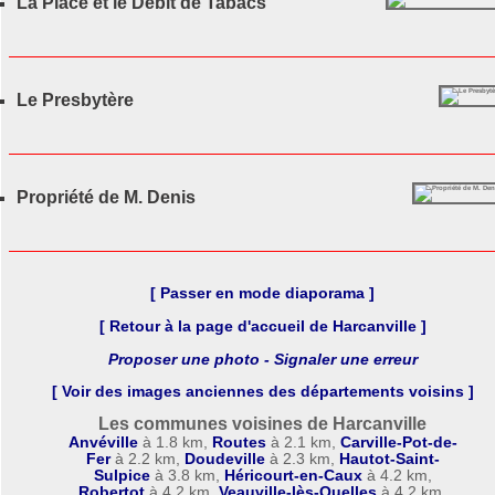
La Place et le Débit de Tabacs
Le Presbytère
Propriété de M. Denis
[ Passer en mode diaporama ]
[ Retour à la page d'accueil de Harcanville ]
Proposer une photo - Signaler une erreur
[ Voir des images anciennes des départements voisins ]
Les communes voisines de Harcanville
Anvéville
à 1.8 km,
Routes
à 2.1 km,
Carville-Pot-de-
Fer
à 2.2 km,
Doudeville
à 2.3 km,
Hautot-Saint-
Sulpice
à 3.8 km,
Héricourt-en-Caux
à 4.2 km,
Robertot
à 4.2 km,
Veauville-lès-Quelles
à 4.2 km,