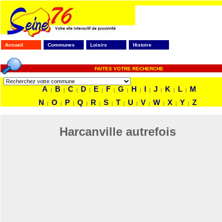
Accueil
Communes
Loisirs
Histoire
FAITES VOTRE RECHERCHE
A
B
C
D
E
F
G
H
I
J
K
L
M
|
|
|
|
|
|
|
|
|
|
|
|
N
O
P
Q
R
S
T
U
V
W
X
Y
Z
|
|
|
|
|
|
|
|
|
|
|
|
Harcanville autrefois