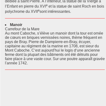
dédiée à saint Pierre. À l’intérieur, la statue de la Vierge à
e
l’Enfant en pierre du XVI
et la statue de saint Roch en bois
e
polychrome du XVII
sont intéressantes.
Manoir
Carrefour de la Mare
Au mont Caboche, s’élève un manoir dont la tour est ornée
de cœurs en briques vernissées noires, thème fréquent en
pays de Bray. Pierre de Dampierre-en-Bray, écuyer,
capitaine au régiment de la marine en 1708, est sieur du
Mont Caboche. C‘est aujourd'hui le logis d‘une ancienne
ferme dont la plupart des bâtiments ont été détruits pour
faire place à une vaste cour. Sur une poutre apparaît gravée
l'année 1742.