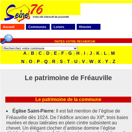
Accueil
Communes
Loisirs
Histoire
FAITES VOTRE RECHERCHE
A
B
C
D
E
F
G
H
I
J
K
L
M
|
|
|
|
|
|
|
|
|
|
|
|
N
O
P
Q
R
S
T
U
V
W
X
Y
Z
|
|
|
|
|
|
|
|
|
|
|
|
Le patrimoine de Fréauville
Le patrimoine de la commune
Église Saint-Pierre
: Il est fait mention de l’église de
e
Fréauville dès 1024. De l’édifice ancien du XII
, trois baies
murées et deux latérales en plein cintre subsistent au
chevet. Un élégant clocher d’ardoise domine l’église