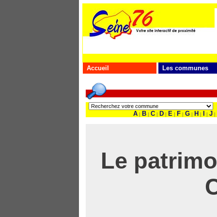
Accueil
Les communes
A
B
C
D
E
F
G
H
I
J
|
|
|
|
|
|
|
|
|
|
Le patrim