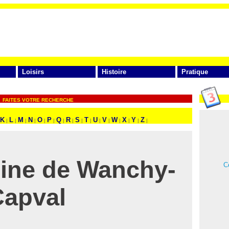
Loisirs
Histoire
Pratique
FAITES VOTRE RECHERCHE
K
L
M
N
O
P
Q
R
S
T
U
V
W
X
Y
Z
|
|
|
|
|
|
|
|
|
|
|
|
|
|
|
|
oine de Wanchy-
Ce
Capval