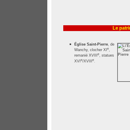
Le patr
Église Saint-Pierre
, de
e
Wanchy, clocher XI
,
e
remanié XVIII
, statues
e
e
XVI
/XVIII
.