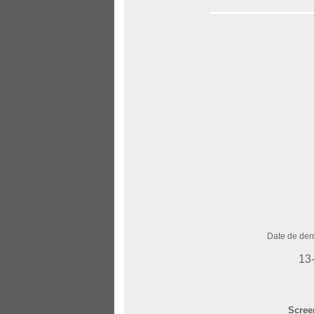
Date de dern
13
Scree